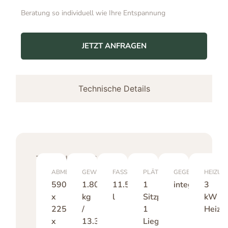
Beratung so individuell wie Ihre Entspannung
JETZT ANFRAGEN
Technische Details
TECHNISCHE
SPEZIFIKATIONEN
ABMESSUNGEN
GEWICHT
FASSUNGSVERMÖGEN
PLÄTZE
GEGENSTROMAN
HEIZUN
590
1.800
11.500
1
integriert
3
x
kg
l
Sitzplatz,
kW
225
/
1
Heizle
x
13.300
Liegepatz