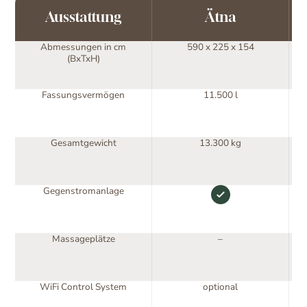
Ausstattung
Ätna
Abmessungen in cm
590 x 225 x 154
(BxTxH)
Fassungsvermögen
11.500 l
Gesamtgewicht
13.300 kg
Gegenstromanlage
Massageplätze
–
WiFi Control System
optional