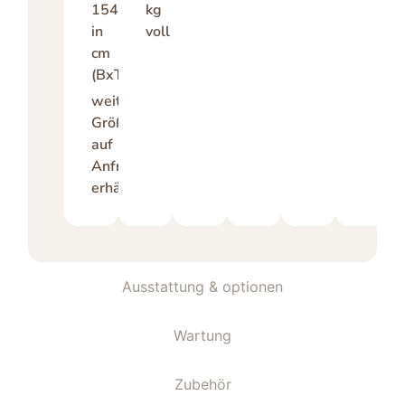
154
kg
in
voll
cm
(BxTxH)
weitere
Größen
auf
Anfrage
erhältlich
Ausstattung & optionen
Wartung
Zubehör