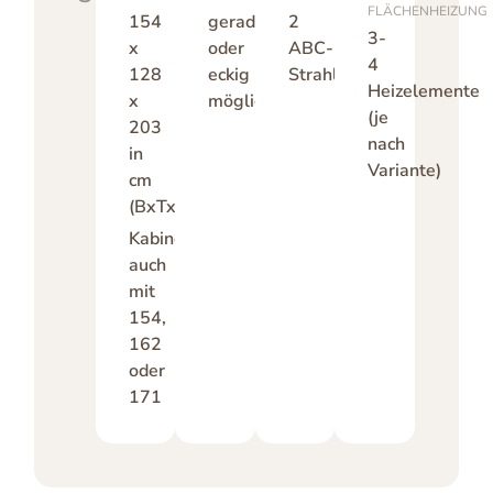
FLÄCHENHEIZUNG
154
gerade
2
3-
x
oder
ABC-
4
128
eckig
Strahler
Heizelemente
x
möglich
(je
203
nach
in
Variante)
cm
(BxTxH)
Kabinenbreite
auch
mit
154,
162
oder
171