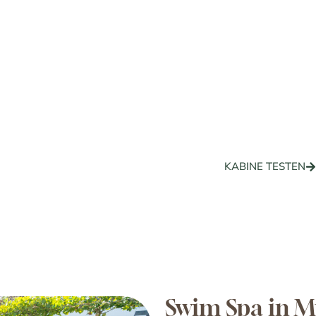
Probeliege
der Wunsc
Fühlen Sie die Wärme
und Infrarotkabinen li
KABINE TESTEN
Swim Spa in M