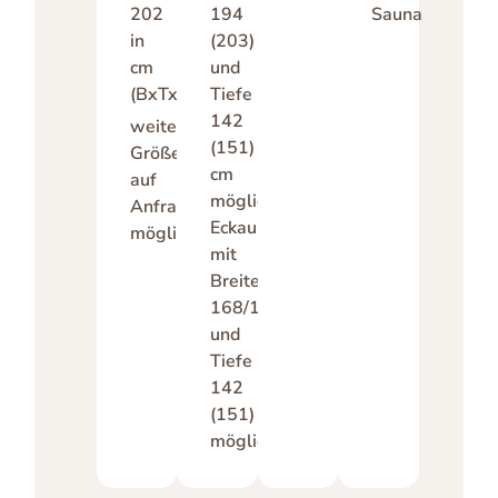
202
194
Sauna
in
(203)
cm
und
(BxTxH)
Tiefe
142
weitere
(151)
Größen
cm
auf
möglich
Anfrage
Eckausführung
möglich
mit
Breite
168/176/185/193/202
und
Tiefe
142
(151)
möglich