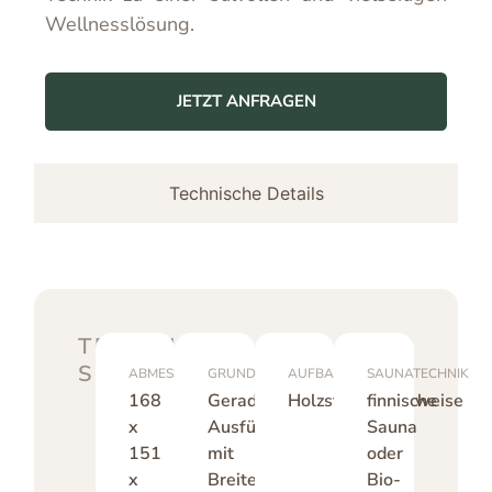
Wellnesslösung.
JETZT ANFRAGEN
Technische Details
TECHNISCHE
SPEZIFIKATIONEN
ABMESSUNGEN
GRUNDRISS
AUFBAU
SAUNATECHNIK
168
Gerade
Holzständerbauweise
finnische
x
Ausführung
Sauna
151
mit
oder
x
Breite
Bio-